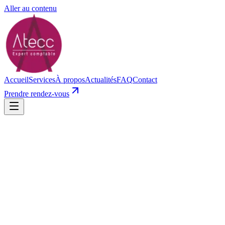
Aller au contenu
Accueil
Services
À propos
Actualités
FAQ
Contact
Prendre rendez-vous
À la une
Fiscalité
·
2
min
Loi de finances 2026 : 5 changements à