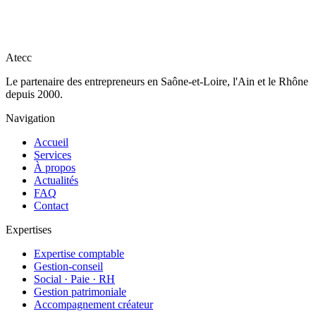
Un premier échange, sans engagement, pour comprendre vos
besoins et vous proposer un accompagnement sur mesure.
Prendre rendez-vous
+33 3 85 29 98 44
Atecc
Le partenaire des entrepreneurs en Saône-et-Loire, l'Ain et le Rhône
depuis 2000.
Navigation
Accueil
Services
À propos
Actualités
FAQ
Contact
Expertises
Expertise comptable
Gestion-conseil
Social · Paie · RH
Gestion patrimoniale
Accompagnement créateur