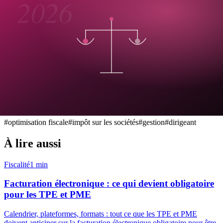
La règle d'or
Une optimisation n'a de valeur que si elle sert votre stratégie
d'entreprise, pas l'inverse. Le bon réflexe : décider
avant
la clôture,
pas après.
Vous pensez payer trop d'impôt ? Faisons le diagnostic ensemble
avec notre pôle
gestion-conseil
.
Contactez-nous
.
#
optimisation fiscale
#
impôt sur les sociétés
#
gestion
#
dirigeant
À lire aussi
Fiscalité
1
min
Facturation électronique : ce qui devient obligatoire
pour les TPE et PME
Calendrier, plateformes, formats : tout ce que les TPE et PME
doivent anticiper sur la facturation électronique obligatoire pour être