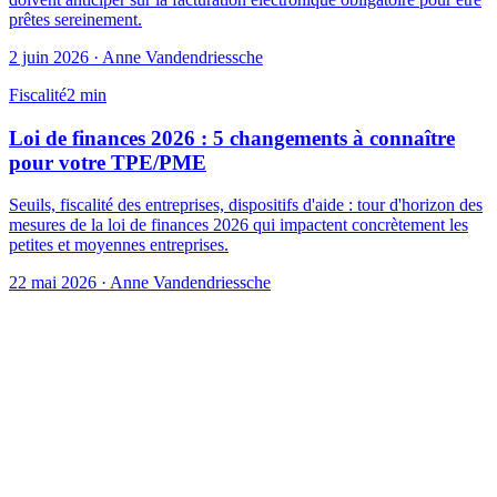
prêtes sereinement.
2 juin 2026
·
Anne Vandendriessche
Fiscalité
2
min
Loi de finances 2026 : 5 changements à connaître
pour votre TPE/PME
Seuils, fiscalité des entreprises, dispositifs d'aide : tour d'horizon des
mesures de la loi de finances 2026 qui impactent concrètement les
petites et moyennes entreprises.
22 mai 2026
·
Anne Vandendriessche
Parlons-en
Donnons un cap clair à
votre entreprise.
Un premier échange, sans engagement, pour comprendre vos
besoins et vous proposer un accompagnement sur mesure.