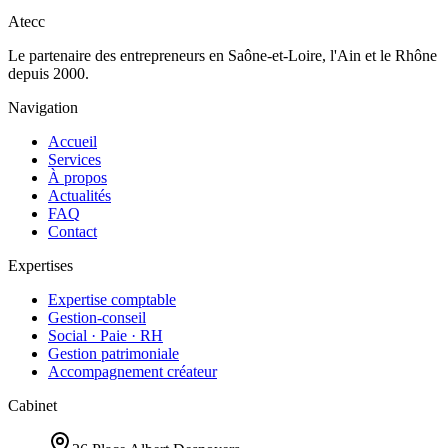
Prendre rendez-vous
+33 3 85 29 98 44
Atecc
Le partenaire des entrepreneurs en Saône-et-Loire, l'Ain et le Rhône
depuis 2000.
Navigation
Accueil
Services
À propos
Actualités
FAQ
Contact
Expertises
Expertise comptable
Gestion-conseil
Social · Paie · RH
Gestion patrimoniale
Accompagnement créateur
Cabinet