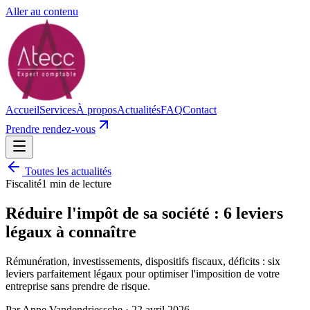
Aller au contenu
Accueil
Services
À propos
Actualités
FAQ
Contact
Prendre rendez-vous
Toutes les actualités
Fiscalité
1
min de lecture
Réduire l'impôt de sa société : 6 leviers
légaux à connaître
Rémunération, investissements, dispositifs fiscaux, déficits : six
leviers parfaitement légaux pour optimiser l'imposition de votre
entreprise sans prendre de risque.
Par
Anne Vandendriessche
·
22 avril 2026